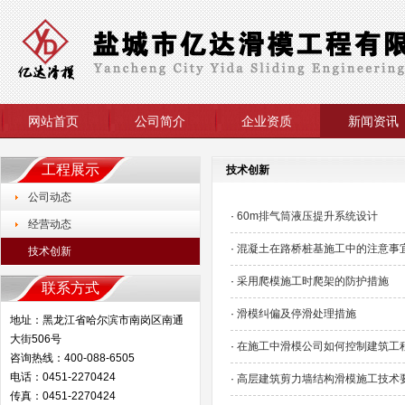
网站首页
公司简介
企业资质
新闻资讯
工程展示
技术创新
公司动态
·
60m排气筒液压提升系统设计
经营动态
·
混凝土在路桥桩基施工中的注意事
技术创新
·
采用爬模施工时爬架的防护措施
联系方式
·
滑模纠偏及停滑处理措施
地址：黑龙江省哈尔滨市南岗区南通
大街506号
·
在施工中滑模公司如何控制建筑工
咨询热线：400-088-6505
电话：0451-2270424
·
高层建筑剪力墙结构滑模施工技术
传真：0451-2270424