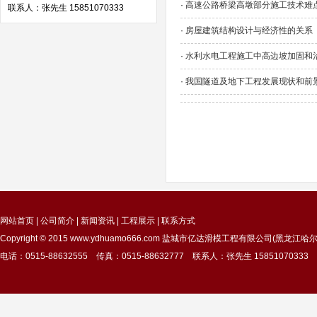
·
高速公路桥梁高墩部分施工技术难
联系人：张先生 15851070333
·
房屋建筑结构设计与经济性的关系
·
水利水电工程施工中高边坡加固和
·
我国隧道及地下工程发展现状和前
网站首页
|
公司简介
|
新闻资讯
|
工程展示
|
联系方式
Copyright © 2015
www.ydhuamo666.com
盐城市亿达滑模工程有限公司(黑龙江哈尔
电话：0515-88632555 传真：0515-88632777 联系人：张先生 15851070333