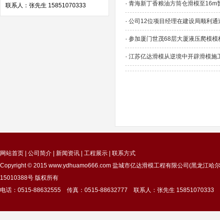
·
青海新丁香粮油方筒仓滑模至16m
联系人：张先生 15851070333
·
公司12位项目经理在建设局顺利通
·
参加厦门世茂68层大厦液压爬模模
·
江苏亿达滑模从逆境中开辟滑模施
网站首页
|
公司简介
|
新闻资讯
|
工程展示
|
联系方式
Copyright © 2015
www.ydhuamo666.com
盐城市亿达滑模工程有限公司(黑龙江哈尔
15010388号
版权所有
电话：0515-88632555 传真：0515-88632777 联系人：张先生 15851070333