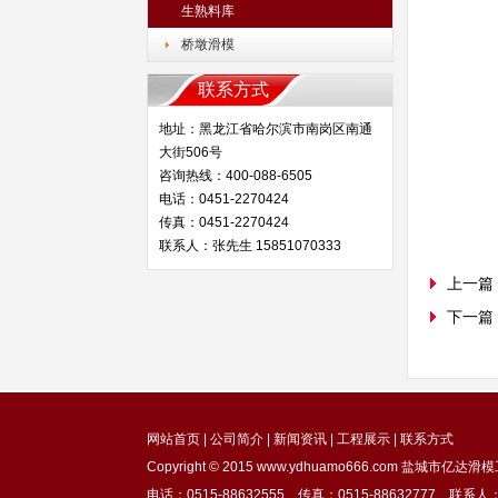
生熟料库
桥墩滑模
联系方式
地址：黑龙江省哈尔滨市南岗区南通
大街506号
咨询热线：400-088-6505
电话：0451-2270424
传真：0451-2270424
联系人：张先生 15851070333
上一篇
下一篇
网站首页
|
公司简介
|
新闻资讯
|
工程展示
|
联系方式
Copyright © 2015
www.ydhuamo666.com
盐城市亿达滑模工
电话：0515-88632555 传真：0515-88632777 联系人：