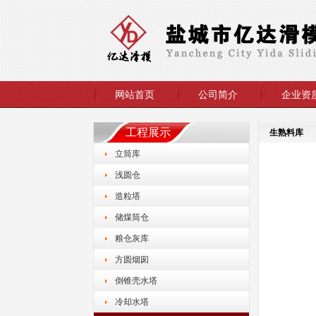
网站首页
公司简介
企业资
工程展示
生熟料库
立筒库
浅圆仓
造粒塔
储煤筒仓
粮仓灰库
方圆烟囱
倒锥壳水塔
冷却水塔