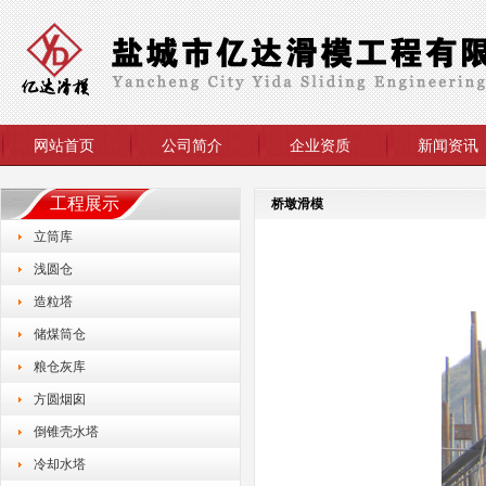
网站首页
公司简介
企业资质
新闻资讯
工程展示
桥墩滑模
立筒库
浅圆仓
造粒塔
储煤筒仓
粮仓灰库
方圆烟囱
倒锥壳水塔
冷却水塔