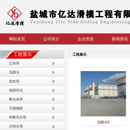
网站首页
公司简介
企业资质
新闻资讯
工程展示
工程展示
立筒库
浅圆仓
造粒塔
储煤筒仓
粮仓灰库
方圆烟囱
倒锥壳水塔
浅圆仓6
冷却水塔